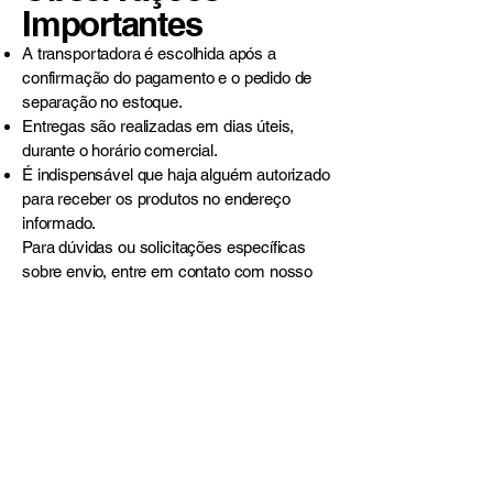
Importantes
A transportadora é escolhida após a
confirmação do pagamento e o pedido de
separação no estoque.
Entregas são realizadas em dias úteis,
durante o horário comercial.
É indispensável que haja alguém autorizado
para receber os produtos no endereço
informado.
Para dúvidas ou solicitações específicas
sobre envio, entre em contato com nosso
time de atendimento:
📧 E-mail:
contato@madecenterrs.com.br
Endereço
R. Bento Gonçalves, 1568 - Planalto, Marau -
RS,
99150-000