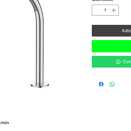
Adic
Com
p/min