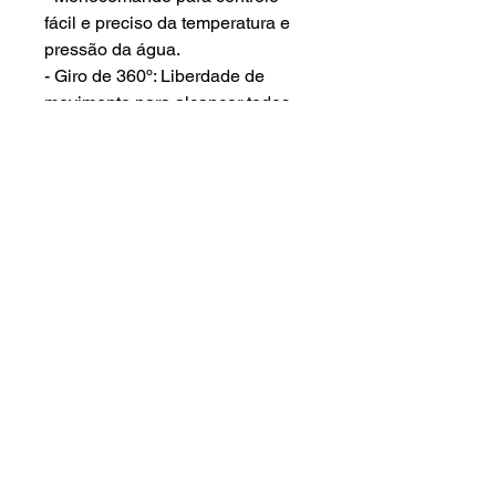
fácil e preciso da temperatura e
pressão da água.
- Giro de 360º: Liberdade de
movimento para alcançar todos
os cantos do banheiro.
DESCRIÇÃO TÉCNICA
Furação: 35mm
Pressão / Vazão: 10MCA - 4 lts
p/min
Cartucho: CC7025 / 25mm
DIMENSÕES
ALTURA
ALT. BICA
LARGURA
530mm
200mm
270mm
FUNCIONALIDADES
Bica removível