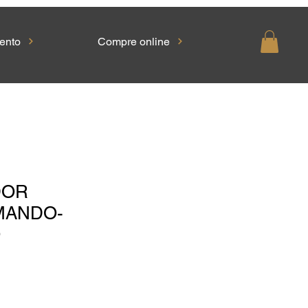
ento
Compre online
DOR
ANDO-
O