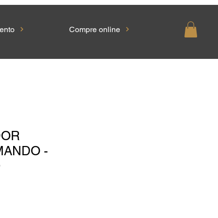
ento
Compre online
DOR
ANDO -
O