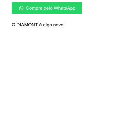
Compre pelo WhatsApp
O DIAMONT é algo novo!
Inspirado em algumas das
principais tendências para 2024,
mais um belo toque de inovação,
ele mescla linhas orgânicas e
retas com precisão.
DESCRIÇÃO TÉCNICA
Furação 35mm
Pressão / vazão 6MCA - 5 lts p/
min.
Cartucho CC3399