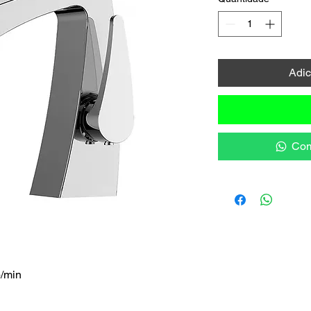
Adic
Com
p/min