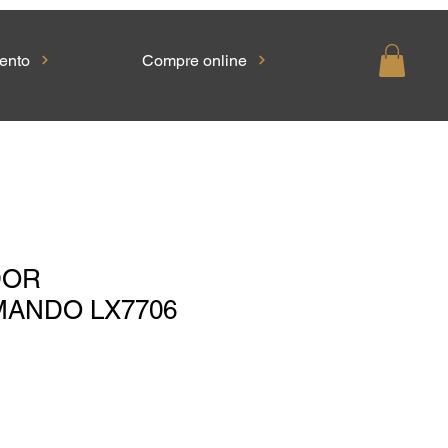
ento
Compre online
DOR
ANDO LX7706