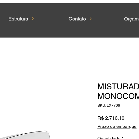
Estrutura
Contato
Orçam
MISTURA
MONOCOM
SKU: LX7706
Preço
R$ 2.716,10
Prazo de embarque
Quantidade
*